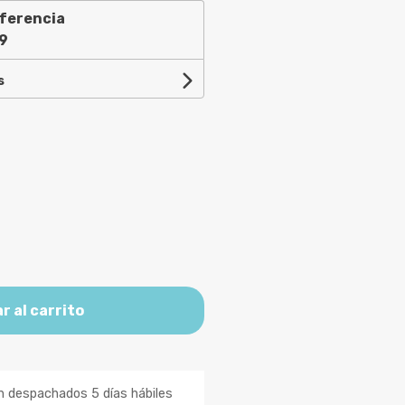
ferencia
9
s
r al carrito
n despachados 5 días hábiles