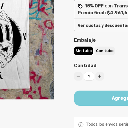
15% OFF
con
Trans
Precio final:
$4.961,6
Ver cuotas y descuento
Embalaje
Sin tubo
Con tubo
Cantidad
1
Agrega
Todos los envíos será