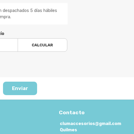
n despachados 5 días hábiles
ompra.
ío
CALCULAR
Enviar
Contacto
clumaccesorios@gmail.com
Quilmes