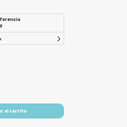
ferencia
9
s
r al carrito