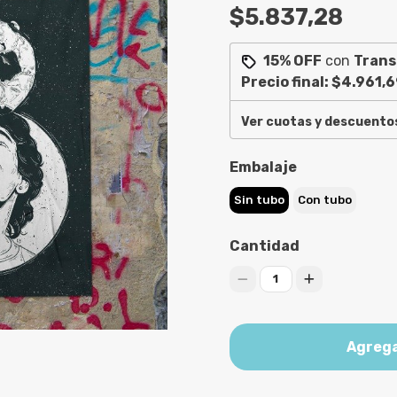
$5.837,28
15% OFF
con
Trans
Precio final:
$4.961,6
Ver cuotas y descuento
Embalaje
Sin tubo
Con tubo
Cantidad
1
Agrega