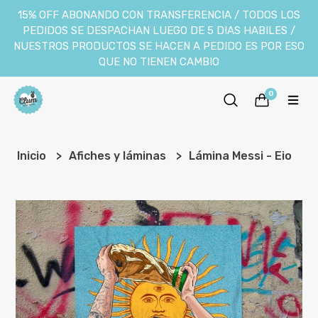
15% OFF ABONANDO CON TRANSFERENCIA / TODOS LOS
PEDIDOS SE DESPACHAN LUEGO DE 5 DIAS HABILES /
NUESTROS PRODUCTOS SE HACEN A PEDIDO ES POR ESO
QUE NO TIENEN CAMBIO
0
Inicio
Afiches y láminas
Lámina Messi - Eio