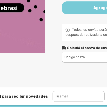
Agrega
Todos los envíos será
después de realizada la c
Calculá el costo de env
l para recibir novedades