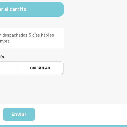
r al carrito
n despachados 5 días hábiles
ompra.
ío
CALCULAR
Enviar