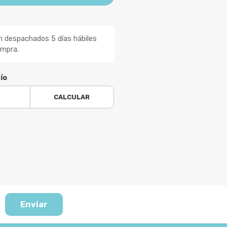
n despachados 5 días hábiles
ompra.
ío
CALCULAR
Enviar