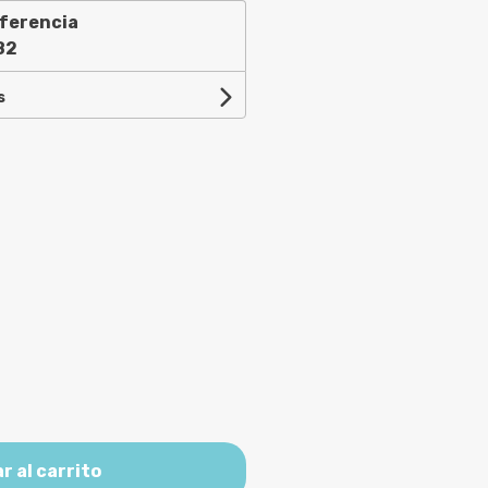
ferencia
82
s
r al carrito