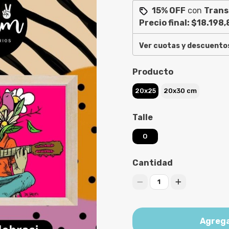
15% OFF
con
Trans
Precio final:
$18.198,
Ver cuotas y descuento
Producto
20x25
20x30 cm
Talle
O
Cantidad
1
Agrega