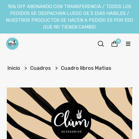
15% OFF ABONANDO CON TRANSFERENCIA / TODOS LOS
PEDIDOS SE DESPACHAN LUEGO DE 5 DIAS HABILES /
NUESTROS PRODUCTOS SE HACEN A PEDIDO ES POR ESO
QUE NO TIENEN CAMBIO
0
Inicio
Cuadros
Cuadro libros Matias