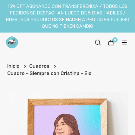
15% OFF ABONANDO CON TRANSFERENCIA / TODOS LOS
PEDIDOS SE DESPACHAN LUEGO DE 5 DIAS HABILES /
NUESTROS PRODUCTOS SE HACEN A PEDIDO ES POR ESO
QUE NO TIENEN CAMBIO
0
Inicio
Cuadros
Cuadro - Siempre con Cristina - Eio