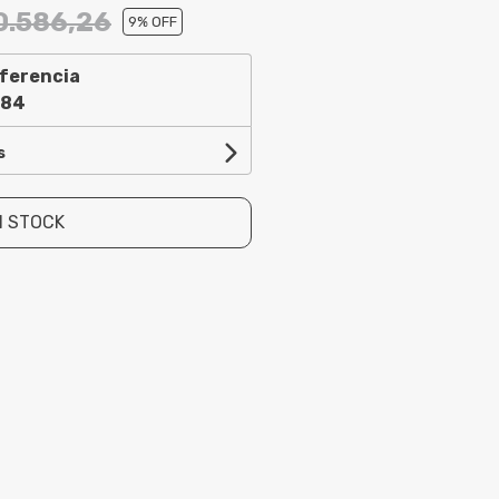
0.586,26
9
% OFF
ferencia
,84
s
N STOCK