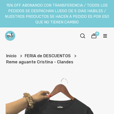
15% OFF ABONANDO CON TRANSFERENCIA / TODOS LOS
PEDIDOS SE DESPACHAN LUEGO DE 5 DIAS HABILES /
NUESTROS PRODUCTOS SE HACEN A PEDIDO ES POR ESO
QUE NO TIENEN CAMBIO
0
Inicio
FERIA de DESCUENTOS
Reme aguante Cristina - Clandes