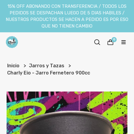
15% OFF ABONANDO CON TRANSFERENCIA / TODOS LOS
PEDIDOS SE DESPACHAN LUEGO DE 5 DIAS HABILES /
NUESTROS PRODUCTOS SE HACEN A PEDIDO ES POR ESO
QUE NO TIENEN CAMBIO
0
Inicio
Jarros y Tazas
Charly Eio - Jarro Fernetero 900cc