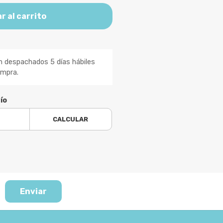
r al carrito
n despachados 5 días hábiles
ompra.
ío
CALCULAR
Enviar