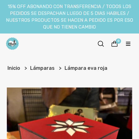
15% OFF ABONANDO CON TRANSFERENCIA / TODOS LOS
PEDIDOS SE DESPACHAN LUEGO DE 5 DIAS HABILES /
NUESTROS PRODUCTOS SE HACEN A PEDIDO ES POR ESO
QUE NO TIENEN CAMBIO
0
Inicio
Lámparas
Lámpara eva roja