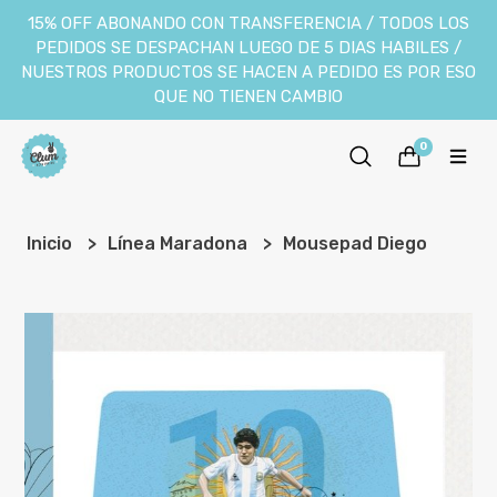
15% OFF ABONANDO CON TRANSFERENCIA / TODOS LOS
PEDIDOS SE DESPACHAN LUEGO DE 5 DIAS HABILES /
NUESTROS PRODUCTOS SE HACEN A PEDIDO ES POR ESO
QUE NO TIENEN CAMBIO
0
Inicio
Línea Maradona
Mousepad Diego