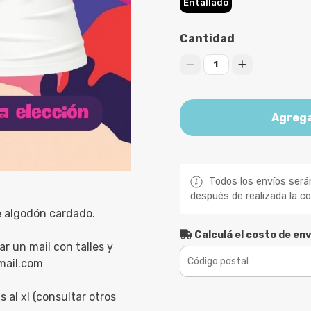
Entallado
Cantidad
1
Agrega
Todos los envíos será
después de realizada la c
e algodón cardado.
Calculá el costo de env
r un mail con talles y
mail.com
s al xl (consultar otros