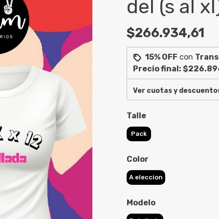
del (s al xl
$266.934,61
15% OFF
con
Trans
Precio final:
$226.89
Ver cuotas y descuento
Talle
Pack
Color
A eleccion
Modelo