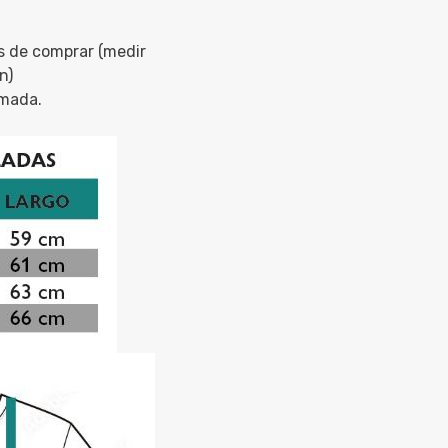
s de comprar (medir
n)
imada.