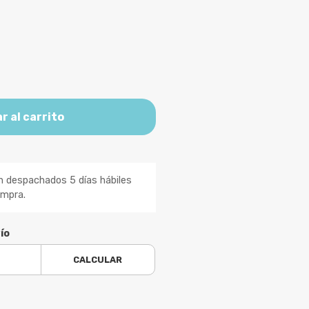
r al carrito
n despachados 5 días hábiles
ompra.
ío
CALCULAR