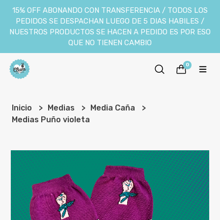
15% OFF ABONANDO CON TRANSFERENCIA / TODOS LOS
PEDIDOS SE DESPACHAN LUEGO DE 5 DIAS HABILES /
NUESTROS PRODUCTOS SE HACEN A PEDIDO ES POR ESO
QUE NO TIENEN CAMBIO
0
Inicio
Medias
Media Caña
Medias Puño violeta