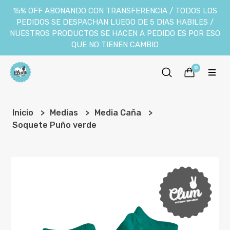
15% OFF ABONANDO CON TRANSFERENCIA / TODOS LOS
PEDIDOS SE DESPACHAN LUEGO DE 5 DIAS HABILES /
NUESTROS PRODUCTOS SE HACEN A PEDIDO ES POR ESO
QUE NO TIENEN CAMBIO
0
Inicio
Medias
Media Caña
Soquete Puño verde