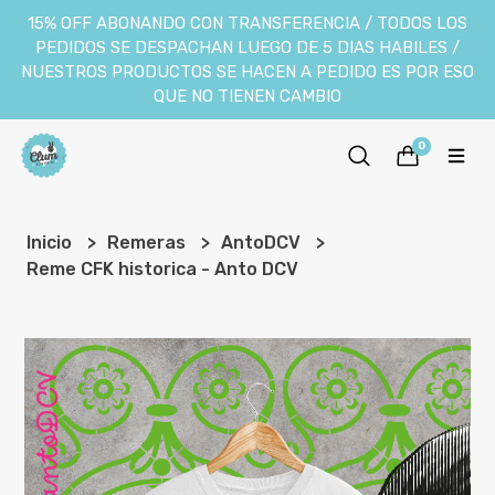
15% OFF ABONANDO CON TRANSFERENCIA / TODOS LOS
PEDIDOS SE DESPACHAN LUEGO DE 5 DIAS HABILES /
NUESTROS PRODUCTOS SE HACEN A PEDIDO ES POR ESO
QUE NO TIENEN CAMBIO
0
Inicio
Remeras
AntoDCV
Reme CFK historica - Anto DCV