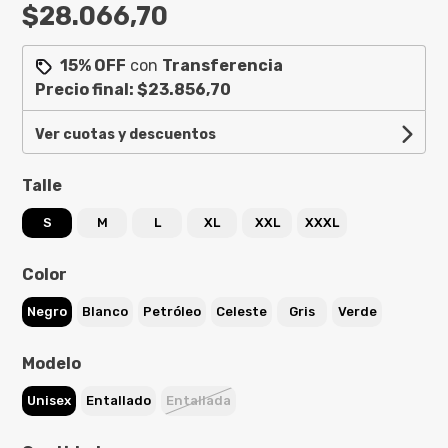
$28.066,70
15% OFF
con
Transferencia
Precio final:
$23.856,70
Ver cuotas y descuentos
Talle
S
M
L
XL
XXL
XXXL
Color
Negro
Blanco
Petróleo
Celeste
Gris
Verde
Modelo
Unisex
Entallado
Entallada