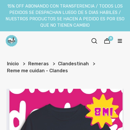
15% OFF ABONANDO CON TRANSFERENCIA / TODOS LOS
PEDIDOS SE DESPACHAN LUEGO DE 5 DIAS HABILES /
NUESTROS PRODUCTOS SE HACEN A PEDIDO ES POR ESO
QUE NO TIENEN CAMBIO
0
Inicio
Remeras
Clandestinah
Reme me cuidan - Clandes