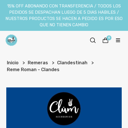
15% OFF ABONANDO CON TRANSFERENCIA / TODOS LOS
PEDIDOS SE DESPACHAN LUEGO DE 5 DIAS HABILES /
NUESTROS PRODUCTOS SE HACEN A PEDIDO ES POR ESO
QUE NO TIENEN CAMBIO
0
Inicio
Remeras
Clandestinah
Reme Roman - Clandes