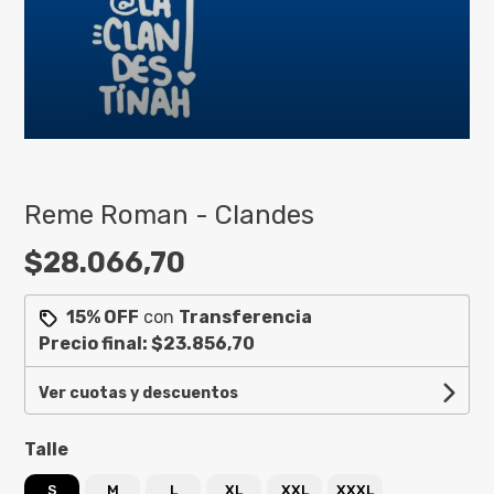
Reme Roman - Clandes
$28.066,70
15% OFF
con
Transferencia
Precio final:
$23.856,70
Ver cuotas y descuentos
Talle
S
M
L
XL
XXL
XXXL