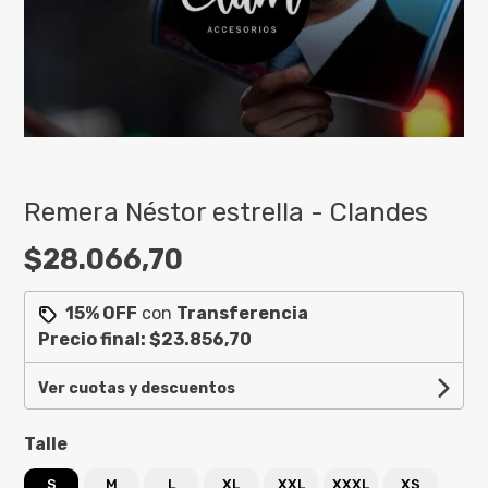
Remera Néstor estrella - Clandes
$28.066,70
15% OFF
con
Transferencia
Precio final:
$23.856,70
Ver cuotas y descuentos
Talle
S
M
L
XL
XXL
XXXL
XS