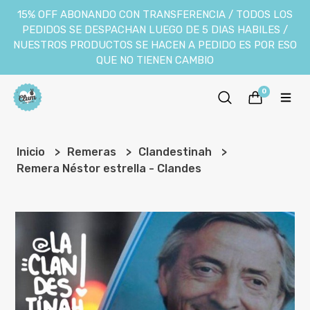
15% OFF ABONANDO CON TRANSFERENCIA / TODOS LOS
PEDIDOS SE DESPACHAN LUEGO DE 5 DIAS HABILES /
NUESTROS PRODUCTOS SE HACEN A PEDIDO ES POR ESO
QUE NO TIENEN CAMBIO
0
Inicio
Remeras
Clandestinah
Remera Néstor estrella - Clandes