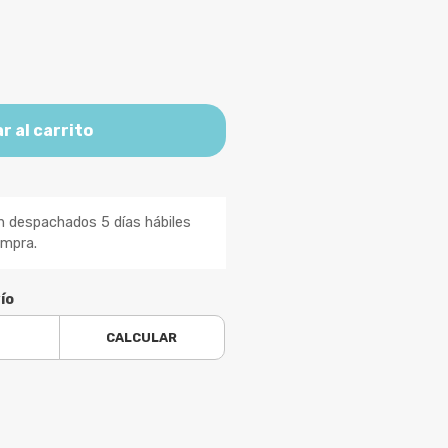
r al carrito
n despachados 5 días hábiles
ompra.
ío
CALCULAR