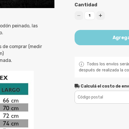
Cantidad
1
odón peinado, las
o.
Agrega
s de comprar (medir
n)
imada.
Todos los envíos será
después de realizada la c
Calculá el costo de env