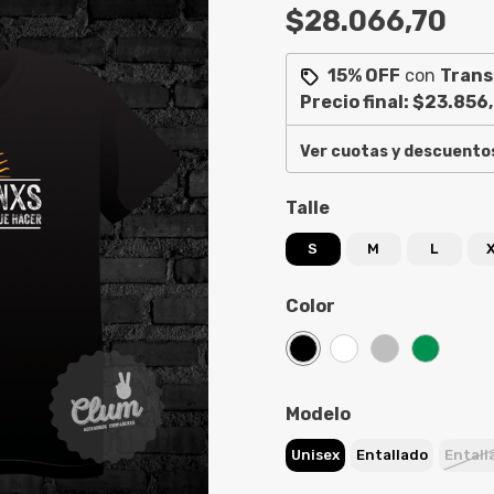
$28.066,70
15% OFF
con
Trans
Precio final:
$23.856
Ver cuotas y descuento
Talle
S
M
L
Color
Modelo
Unisex
Entallado
Entall