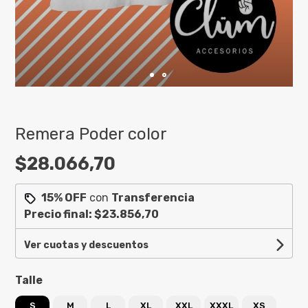
Remera Poder color
$28.066,70
15% OFF
con
Transferencia
Precio final:
$23.856,70
Ver cuotas y descuentos
Talle
S
M
L
XL
XXL
XXXL
XS