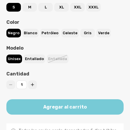
S
M
L
XL
XXL
XXXL
Color
Negro
Blanco
Petróleo
Celeste
Gris
Verde
Modelo
Unisex
Entallado
Entallada
Cantidad
1
Agregar al carrito