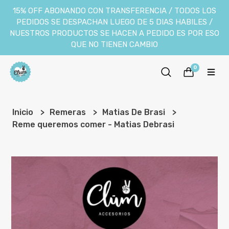
15% OFF ABONANDO CON TRANSFERENCIA / TODOS LOS
PEDIDOS SE DESPACHAN LUEGO DE 5 DIAS HABILES /
NUESTROS PRODUCTOS SE HACEN A PEDIDO ES POR ESO
QUE NO TIENEN CAMBIO
0
Inicio
Remeras
Matias De Brasi
Reme queremos comer - Matias Debrasi