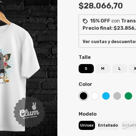
$28.066,70
15% OFF
con
Trans
Precio final:
$23.856
Ver cuotas y descuento
Talle
S
M
L
Color
Modelo
Unisex
Entallado
Entall