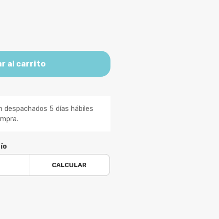
r al carrito
n despachados 5 días hábiles
ompra.
ío
CALCULAR