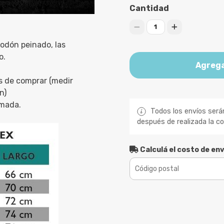
Cantidad
1
odón peinado, las
o.
Agrega
s de comprar (medir
n)
imada.
Todos los envíos será
después de realizada la c
Calculá el costo de env