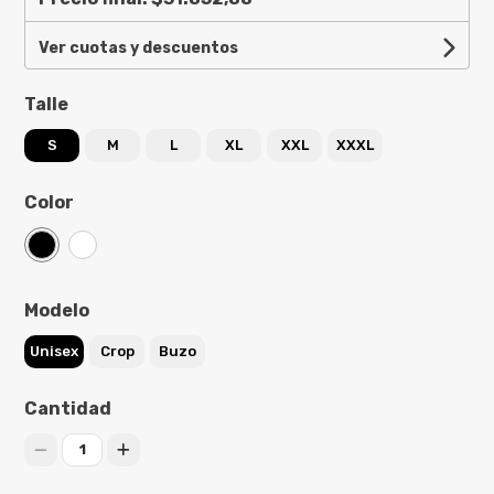
Ver cuotas y descuentos
Talle
S
M
L
XL
XXL
XXXL
Color
Modelo
Unisex
Crop
Buzo
Cantidad
1