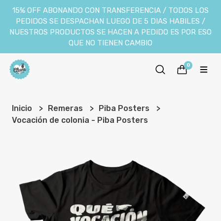
15% OFF ABONANDO CON TRANSFERENCIA / TODOS LOS
PEDIDOS SE DESPACHAN LUEGO DE 5 DIAS HABILES /
NUESTROS PRODUCTOS SE HACEN A PEDIDO ES POR ESO
QUE NO TIENEN CAMBIO
0
Inicio
Remeras
Piba Posters
Vocación de colonia - Piba Posters