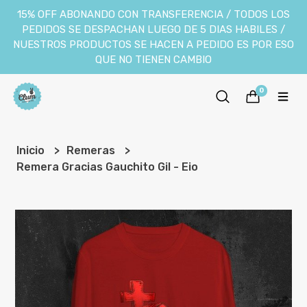
15% OFF ABONANDO CON TRANSFERENCIA / TODOS LOS
PEDIDOS SE DESPACHAN LUEGO DE 5 DIAS HABILES /
NUESTROS PRODUCTOS SE HACEN A PEDIDO ES POR ESO
QUE NO TIENEN CAMBIO
0
Inicio
Remeras
Remera Gracias Gauchito Gil - Eio