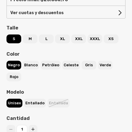
Ver cuotas y descuentos
Talle
S
M
L
XL
XXL
XXXL
XS
Color
Negro
Blanco
Petróleo
Celeste
Gris
Verde
Rojo
Modelo
Unisex
Entallado
Entallada
Cantidad
1