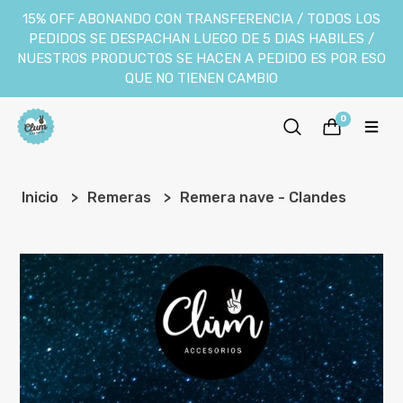
15% OFF ABONANDO CON TRANSFERENCIA / TODOS LOS
PEDIDOS SE DESPACHAN LUEGO DE 5 DIAS HABILES /
NUESTROS PRODUCTOS SE HACEN A PEDIDO ES POR ESO
QUE NO TIENEN CAMBIO
0
Inicio
Remeras
Remera nave - Clandes