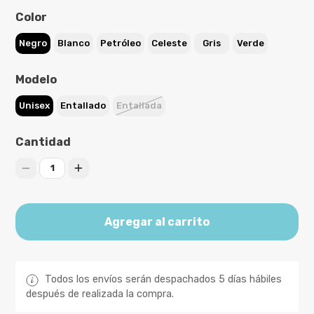
Color
Negro
Blanco
Petróleo
Celeste
Gris
Verde
Modelo
Unisex
Entallado
Entallada
Cantidad
1
Agregar al carrito
Todos los envíos serán despachados 5 días hábiles
después de realizada la compra.