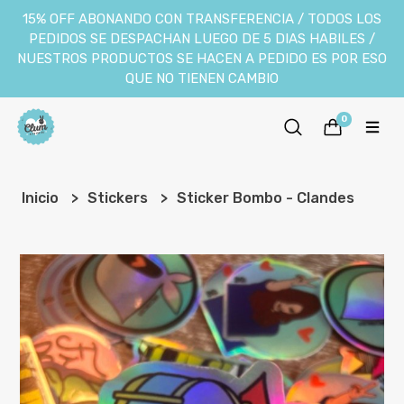
15% OFF ABONANDO CON TRANSFERENCIA / TODOS LOS
PEDIDOS SE DESPACHAN LUEGO DE 5 DIAS HABILES /
NUESTROS PRODUCTOS SE HACEN A PEDIDO ES POR ESO
QUE NO TIENEN CAMBIO
0
Inicio
Stickers
Sticker Bombo - Clandes