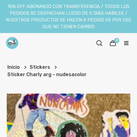
15% OFF ABONANDO CON TRANSFERENCIA / TODOS LOS
PEDIDOS SE DESPACHAN LUEGO DE 5 DIAS HABILES /
NUESTROS PRODUCTOS SE HACEN A PEDIDO ES POR ESO
QUE NO TIENEN CAMBIO
0
Inicio
Stickers
Sticker Charly arg - nudesacolor