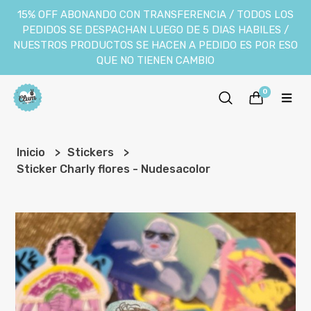
15% OFF ABONANDO CON TRANSFERENCIA / TODOS LOS
PEDIDOS SE DESPACHAN LUEGO DE 5 DIAS HABILES /
NUESTROS PRODUCTOS SE HACEN A PEDIDO ES POR ESO
QUE NO TIENEN CAMBIO
0
Inicio
Stickers
Sticker Charly flores - Nudesacolor