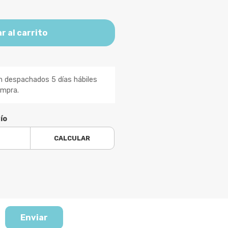
r al carrito
n despachados 5 días hábiles
ompra.
ío
CALCULAR
Enviar