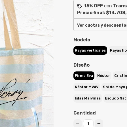
15% OFF
con
Trans
Precio final:
$14.708
Ver cuotas y descuento
Modelo
Rayas verticales
Rayas ho
Diseño
Firma Eva
Néstor
Cristi
Néstor MVAV
Sol de Mayo 
Islas Malvinas
Escudo Nac
Cantidad
1