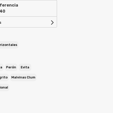
ferencia
,40
s
rizontales
na
Perón
Evita
grito
Malvinas Clum
ional